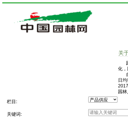
关
园林
化，
自2
日均
20
园林
栏目:
关键词: