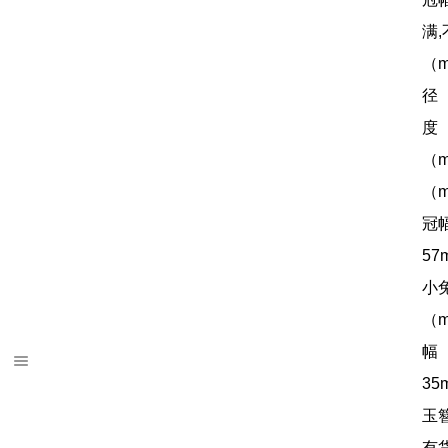
满,
（m
径（
度（
（m
（m
冠幅
57
小兔
（m
幅（
35
玉簪
有