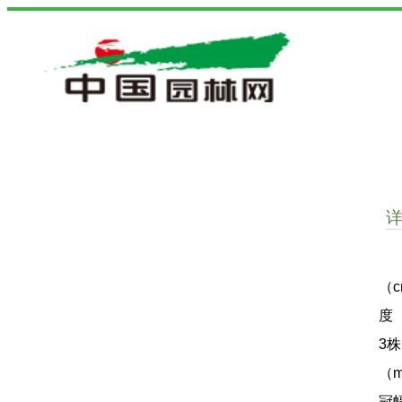
（c
度（
3株
（m
冠幅