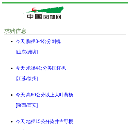
求购信息
今天
胸径3-4公分刺槐
[山东/潍坊]
今天
米径4公分美国红枫
[江苏/徐州]
今天
高60公分以上大叶黄杨
[陕西/西安]
今天
地径15公分染井吉野樱