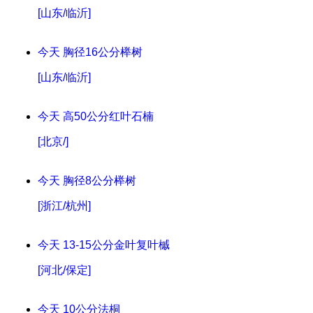
[山东/临沂]
今天
胸径16公分榉树
[山东/临沂]
今天
高50公分红叶石楠
[北京/]
今天
胸径8公分榉树
[浙江/杭州]
今天
13-15公分金叶复叶槭
[河北/保定]
今天
10公分法桐