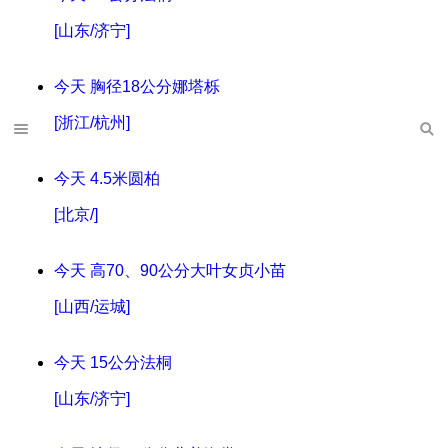
[山东/济宁]
今天
胸径18公分娜塔栎
[浙江/杭州]
今天
4.5米圆柏
[北京/]
今天
高70、90公分大叶女贞小苗
[山西/运城]
今天
15公分法桐
[山东/济宁]