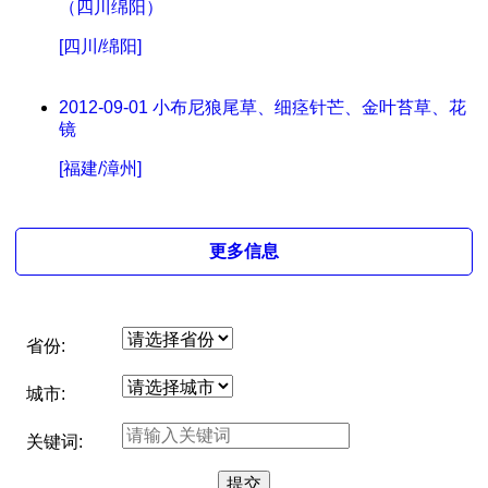
（四川绵阳）
[四川/绵阳]
2012-09-01
小布尼狼尾草、细痉针芒、金叶苔草、花
镜
[福建/漳州]
更多信息
省份:
城市:
关键词: