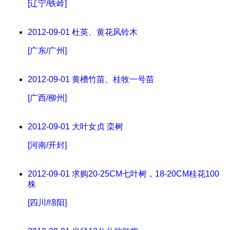
[辽宁/铁岭]
2012-09-01
杜英、黄花风铃木
[广东/广州]
2012-09-01
黄槽竹苗、桂牧一号苗
[广西/柳州]
2012-09-01
大叶女贞 栾树
[河南/开封]
2012-09-01
求购20-25CM七叶树，18-20CM桂花100
株
[四川/绵阳]