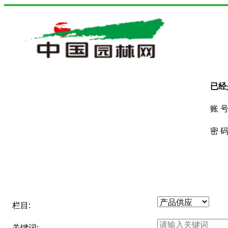
已经
账 号
密 码
栏目:
关键词: