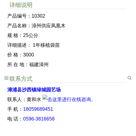
详细说明
产品编号：10302
产品名称：漳州供应凤凰木
规 格：25公分
详细描述： 1年移植袋苗
价 格：3000
所 在 地：福建漳州
联系方式
漳浦县沙西镇绿城园艺场
联系人：黄和水
手 机：
18059689451
电 话：
0596-3816658