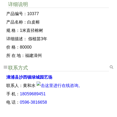
详细说明
产品编号：10377
产品名称：白皮榕
规 格：1米直径榕树
详细描述： 假植苗3年
价 格：80000
所 在 地：福建漳州
联系方式
漳浦县沙西镇绿城园艺场
联系人：黄和水
手 机：
18059689451
电 话：
0596-3816658