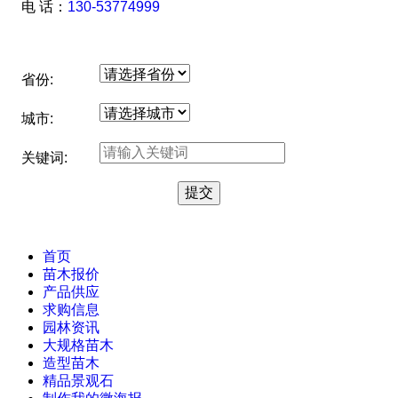
电 话：
130-53774999
省份:
城市:
关键词:
首页
苗木报价
产品供应
求购信息
园林资讯
大规格苗木
造型苗木
精品景观石