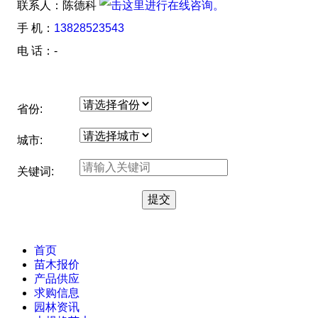
联系人：陈德科
手 机：
13828523543
电 话：-
省份:
城市:
关键词:
首页
苗木报价
产品供应
求购信息
园林资讯