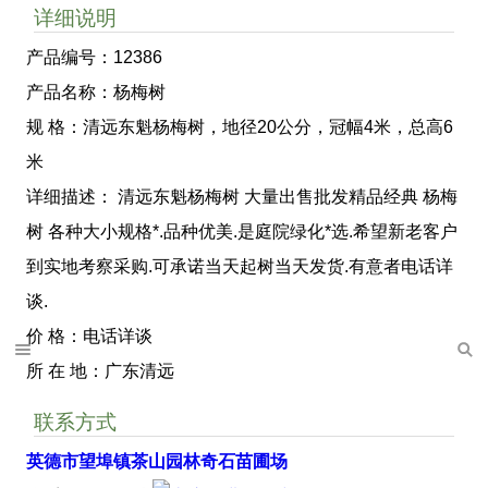
详细说明
产品编号：12386
产品名称：杨梅树
规 格：清远东魁杨梅树，地径20公分，冠幅4米，总高6
米
详细描述： 清远东魁杨梅树 大量出售批发精品经典 杨梅
树 各种大小规格*.品种优美.是庭院绿化*选.希望新老客户
到实地考察采购.可承诺当天起树当天发货.有意者电话详
谈.
价 格：电话详谈
所 在 地：广东清远
联系方式
英德市望埠镇茶山园林奇石苗圃场