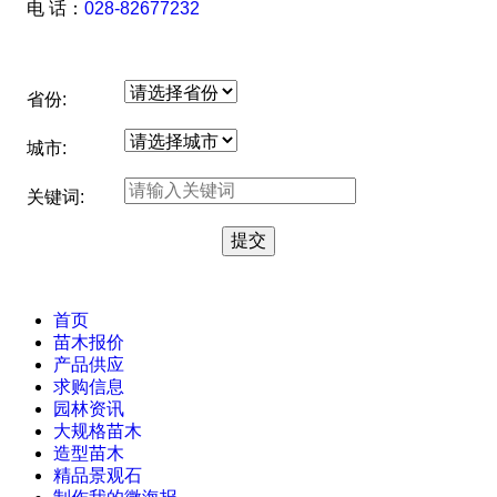
电 话：
028-82677232
省份:
城市:
关键词:
首页
苗木报价
产品供应
求购信息
园林资讯
大规格苗木
造型苗木
精品景观石