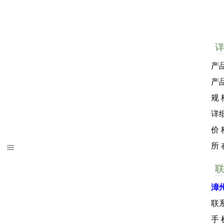
产品
产
规
详
价 
所
漳
联
手