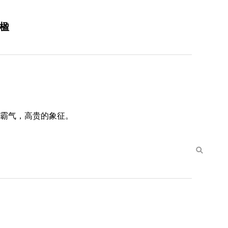
楹
有霸气，高贵的象征。