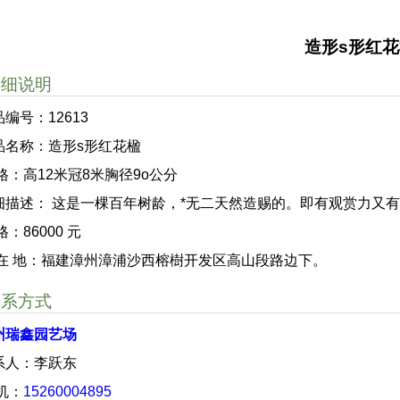
造形s形红花
详细说明
编号：12613
品名称：造形s形红花楹
 格：高12米冠8米胸径9o公分
细描述： 这是一棵百年树龄，*无二天然造赐的。即有观赏力又
格：86000 元
 在 地：福建漳州漳浦沙西榕樹开发区高山段路边下。
联系方式
州瑞鑫园艺场
系人：李跃东
 机：
15260004895