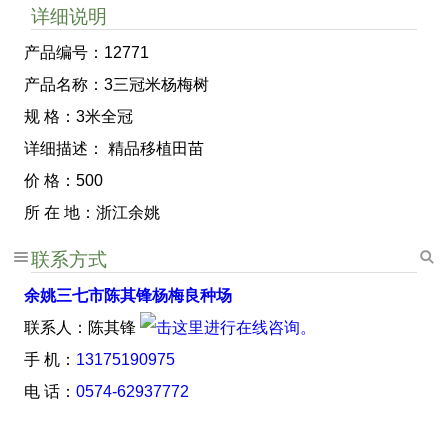
详细说明
产品编号：12771
产品名称：3三冠米杨梅树
规 格：3米全冠
详细描述： 精品移植田苗
价 格：500
所 在 地：浙江余姚
联系方式
余姚三七市陈其锋杨梅良种场
联系人：陈其锋
手 机：
13175190975
电 话：
0574-62937772