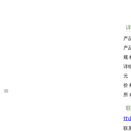
产
产
规 
详细
元
价 
所
江
联