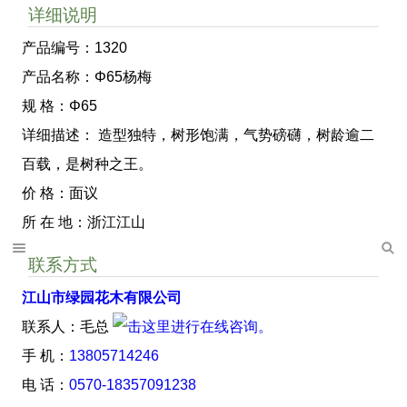
详细说明
产品编号：1320
产品名称：Φ65杨梅
规 格：Φ65
详细描述： 造型独特，树形饱满，气势磅礴，树龄逾二
百载，是树种之王。
价 格：面议
所 在 地：浙江江山
联系方式
江山市绿园花木有限公司
联系人：毛总
手 机：
13805714246
电 话：
0570-18357091238