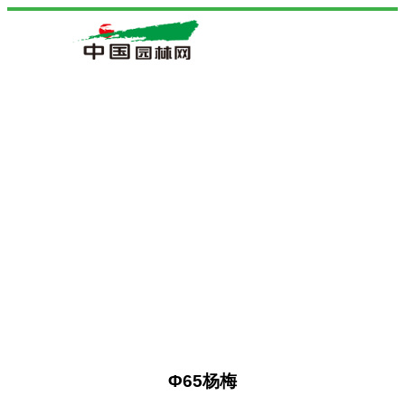
Φ65杨梅