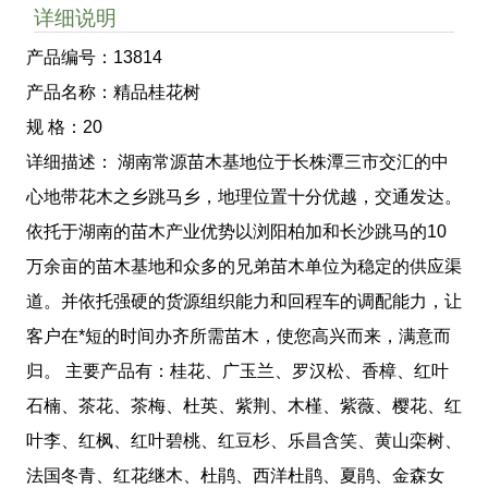
详细说明
产品编号：13814
产品名称：精品桂花树
规 格：20
详细描述： 湖南常源苗木基地位于长株潭三市交汇的中
心地带花木之乡跳马乡，地理位置十分优越，交通发达。
依托于湖南的苗木产业优势以浏阳柏加和长沙跳马的10
万余亩的苗木基地和众多的兄弟苗木单位为稳定的供应渠
道。并依托强硬的货源组织能力和回程车的调配能力，让
客户在*短的时间办齐所需苗木，使您高兴而来，满意而
归。 主要产品有：桂花、广玉兰、罗汉松、香樟、红叶
石楠、茶花、茶梅、杜英、紫荆、木槿、紫薇、樱花、红
叶李、红枫、红叶碧桃、红豆杉、乐昌含笑、黄山栾树、
法国冬青、红花继木、杜鹃、西洋杜鹃、夏鹃、金森女