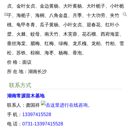
贞、金叶女贞、金边黄杨、大叶黄杨、大叶栀子、小叶栀
子、海栀子、海桐、八角金盘、月季、十大功劳、夹竹
桃、龟甲冬青、瓜子黄杨、小叶女贞、迎春花、红叶小
檗、火棘、蚊母、南天竹、木芙蓉、花石榴、西府海棠、
垂丝海棠、腊梅、红梅、绿梅、龙爪槐、龙柏、竹柏、雪
松、苏铁、棕榈、海枣、杨梅、香泡、
价 格：面议
所 在 地：湖南长沙
联系方式
湖南常源苗木基地
联系人：龚国祥
手 机：
13397415528
电 话：
0731-13397415528