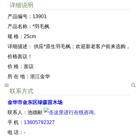
详细说明
产品编号：13901
产品名称：*羽毛枫
规 格：25cm
详细描述： 供应*原生羽毛枫；欢迎新老客户前来选购，
价格面议！
价 格：面议
所 在 地：浙江金华
联系方式
金华市金东区绿森苗木场
联系人：池德献
手 机：
13605792327
电 话：-