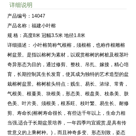
详细说明
产品编号：14047
产品名称：福建小叶榕
规 格：高度8米 冠幅3.5米 地径1.8米
详细描述： 小叶榕简称气根榕，须根榕，也称作根雕榕
树盆景。是指以榕树为素材，以观赏榕树的树桩及根茎叶
奇异形态为目的，通过修剪、整枝、吊扎、嫁接，精心培
育，长期控制其生长发育，使其成为独特的艺术造型的盆
栽榕树盆景。榕树桩头特点：贱生、易长、浓绿、常青，
气根美、根蔓美、块根美，形态美、根盘美、枝条美、肤
色美、叶片美、须根美，根系旺、枝叶繁、易生长、耐修
剪、寿命长(榕树寿命很长，有些达千年以上，生命力相
当强,适合于长期盆景培养，一年四季均宜观赏,是具有传
世意义的上乘树种。)，而且神奇多变、形态别致，姿态