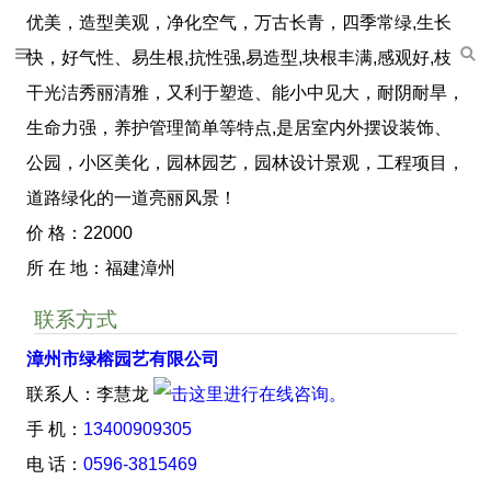
优美，造型美观，净化空气，万古长青，四季常绿,生长
快，好气性、易生根,抗性强,易造型,块根丰满,感观好,枝
干光洁秀丽清雅，又利于塑造、能小中见大，耐阴耐旱，
生命力强，养护管理简单等特点,是居室内外摆设装饰、
公园，小区美化，园林园艺，园林设计景观，工程项目，
道路绿化的一道亮丽风景！
价 格：22000
所 在 地：福建漳州
联系方式
漳州市绿榕园艺有限公司
联系人：李慧龙
手 机：
13400909305
电 话：
0596-3815469