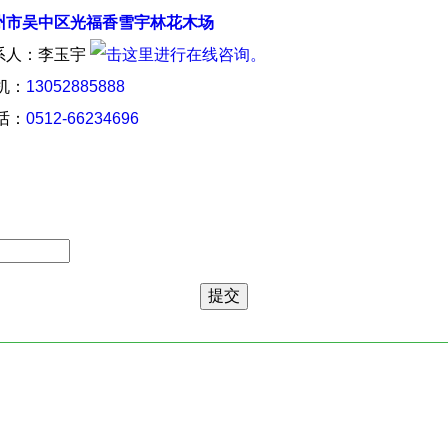
州市吴中区光福香雪宇林花木场
系人：李玉宇
 机：
13052885888
 话：
0512-66234696