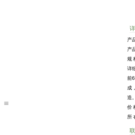
产品
产
规 
详
前
成
造
价
所