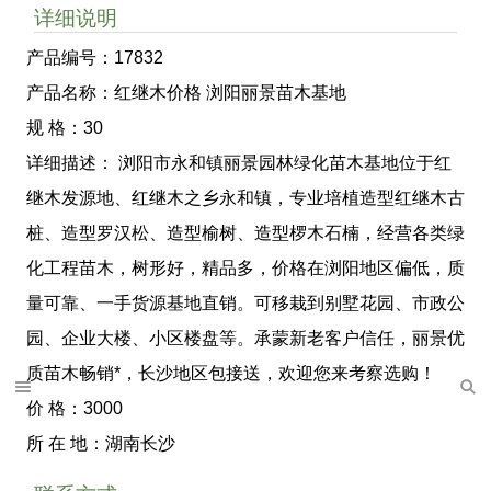
详细说明
产品编号：17832
产品名称：红继木价格 浏阳丽景苗木基地
规 格：30
详细描述： 浏阳市永和镇丽景园林绿化苗木基地位于红
继木发源地、红继木之乡永和镇，专业培植造型红继木古
桩、造型罗汉松、造型榆树、造型椤木石楠，经营各类绿
化工程苗木，树形好，精品多，价格在浏阳地区偏低，质
量可靠、一手货源基地直销。可移栽到别墅花园、市政公
园、企业大楼、小区楼盘等。承蒙新老客户信任，丽景优
质苗木畅销*，长沙地区包接送，欢迎您来考察选购！
价 格：3000
所 在 地：湖南长沙