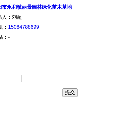
阳市永和镇丽景园林绿化苗木基地
系人：刘超
 机：
15084788699
话：-