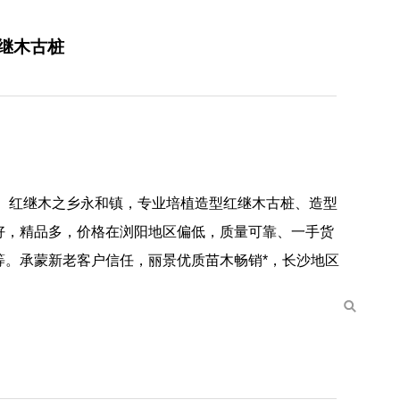
花继木古桩
、红继木之乡永和镇，专业培植造型红继木古桩、造型
好，精品多，价格在浏阳地区偏低，质量可靠、一手货
等。承蒙新老客户信任，丽景优质苗木畅销*，长沙地区