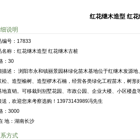
红花继木造型 红
详细说明
编号：17833
品名称：红花继木造型 红花继木古桩
格：30
细描述： 浏阳市永和镇丽景园林绿化苗木基地位于红继木发源地
汉松、造型榆树、造型椤木石楠，经营各类绿化工程苗木，树形
基地直销。可移栽到别墅花园、市政公园、企业大楼、小区楼盘
接送，欢迎您来考察选购！13973143989冯先生
格：3000
 在 地：湖南长沙
联系方式