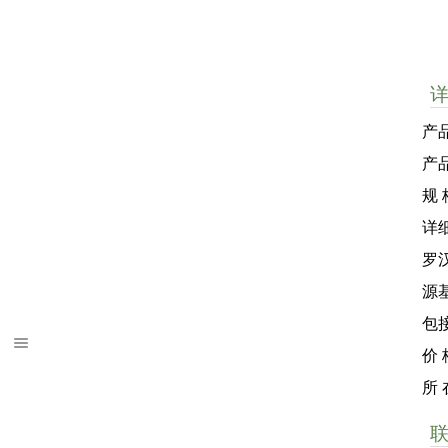
产品
产
规 
详
罗
源
包
价 
所