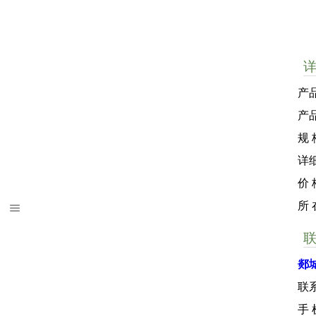
产品
产
规 
详细
价 
所
郯
联
手