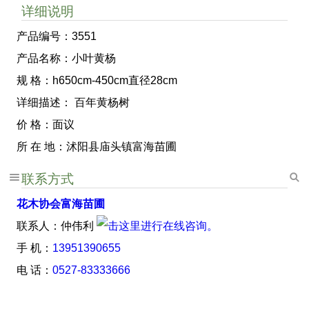
详细说明
产品编号：3551
产品名称：小叶黄杨
规 格：h650cm-450cm直径28cm
详细描述： 百年黄杨树
价 格：面议
所 在 地：沭阳县庙头镇富海苗圃
联系方式
花木协会富海苗圃
联系人：仲伟利
手 机：
13951390655
电 话：
0527-83333666