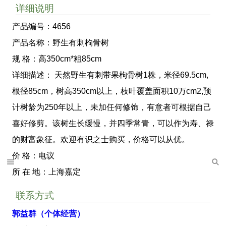
详细说明
产品编号：4656
产品名称：野生有刺枸骨树
规 格：高350cm*粗85cm
详细描述： 天然野生有刺带果枸骨树1株，米径69.5cm,
根径85cm，树高350cm以上，枝叶覆盖面积10万cm2,预
计树龄为250年以上，未加任何修饰，有意者可根据自己
喜好修剪。该树生长缓慢，并四季常青，可以作为寿、禄
的财富象征。欢迎有识之士购买，价格可以从优。
价 格：电议
所 在 地：上海嘉定
联系方式
郭益群（个体经营）