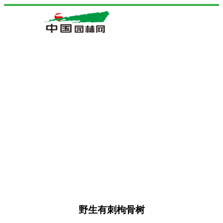
野生有刺枸骨树