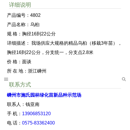
详细说明
产品编号：4802
产品名称：乌桕
规 格：胸径16到22公分
详细描述： 我场供应大规格的精品乌桕（移栽3年苗），
胸径16到22公分，分支统一，分支点2.8米
价 格：面谈
所 在 地：浙江嵊州
联系方式
嵊州市施氏园林绿化苗新品种示范场
联系人：钱亚南
手 机：
13906853120
电 话：
0575-83362400