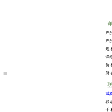
产
产
规 
详
价
所
武
联
手