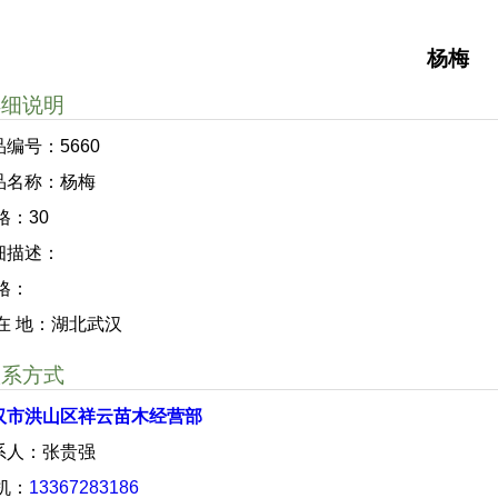
杨梅
详细说明
品编号：5660
品名称：杨梅
格：30
细描述：
 格：
 在 地：湖北武汉
联系方式
汉市洪山区祥云苗木经营部
系人：张贵强
 机：
13367283186