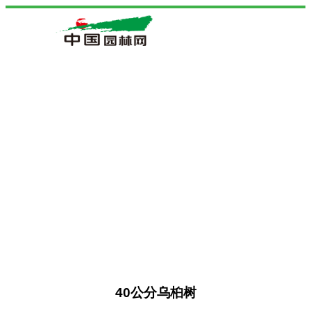
40公分乌桕树