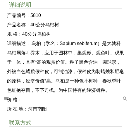
详细说明
产品编号：5810
产品名称：40公分乌桕树
规 格：40公分乌桕树
详细描述： 乌桕（学名：Sapium sebiferum）是大戟科
乌桕属落叶乔木，应用于园林中，集观形、观色叶、观果
于一体，具有*高的观赏价值。种子黑色含油，圆球形，
外被白色蜡质假种皮，可制油漆，假种皮为制蜡烛和肥皂
的原料，经济价值*高。乌桕是一种色叶树种，春秋季叶
色红艳夺目，不下丹枫。为中国特有的经济树种。
价 格：
所 在 地：河南南阳
联系方式