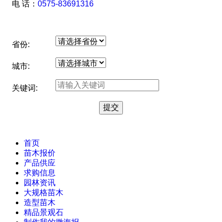
电 话：
0575-83691316
省份:
城市:
关键词:
首页
苗木报价
产品供应
求购信息
园林资讯
大规格苗木
造型苗木
精品景观石