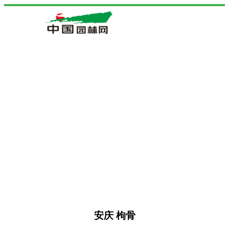
安庆 枸骨