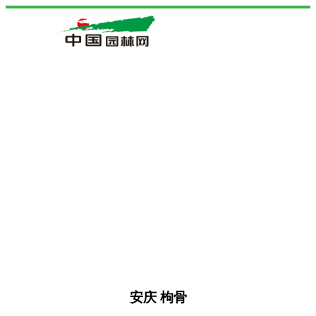
安庆 枸骨