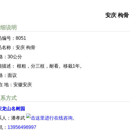
安庆 枸骨
详细说明
品编号：8051
品名称：安庆 枸骨
格：30公分
细描述： 根粗，分三枝，耐看。移栽1年。
 格：面议
 在 地：安徽安庆
联系方式
庆龙山名树园
系人：潘孝武
 机：
13956498997