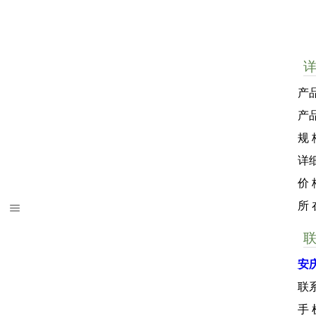
产
产
规 
详
价
所
安
联
手