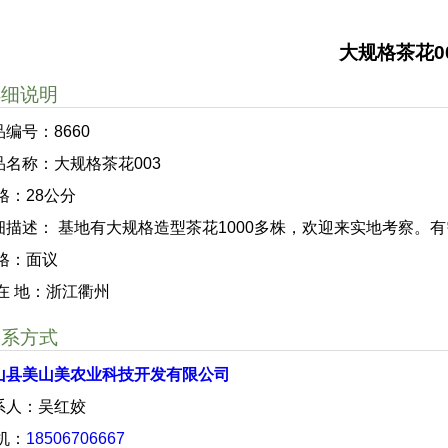
大规格茶花0
详细说明
品编号：8660
品名称：大规格茶花003
格：28公分
细描述： 基地有大规格造型茶花1000多株，欢迎来实地考察。
 格：面议
 在 地：浙江衢州
联系方式
山县美山美农业科技开发有限公司
系人：吴红姣
 机：
18506706667