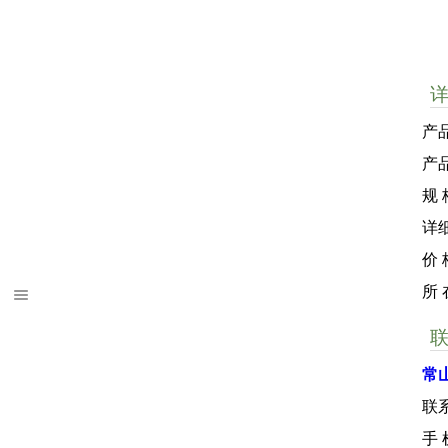
产
产
规 
详
价
所
常
联
手