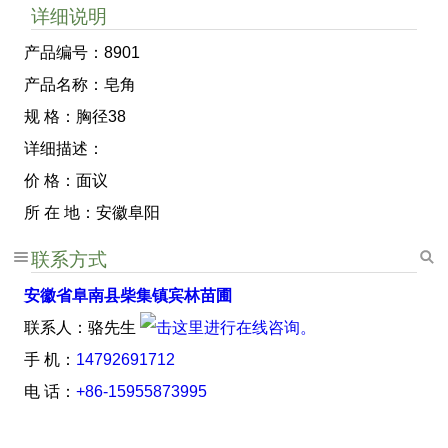
详细说明
产品编号：8901
产品名称：皂角
规 格：胸径38
详细描述：
价 格：面议
所 在 地：安徽阜阳
联系方式
安徽省阜南县柴集镇宾林苗圃
联系人：骆先生
手 机：
14792691712
电 话：
+86-15955873995