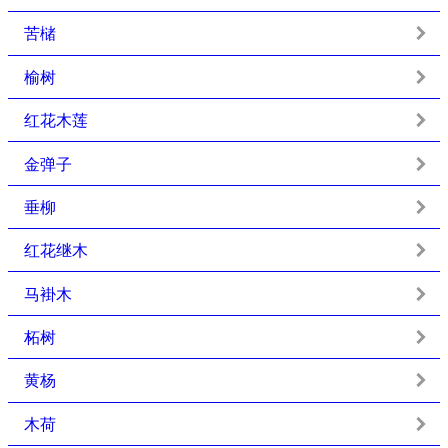
苦槠
榆树
红花木莲
金弹子
垂柳
红花继木
马褂木
柘树
黄杨
木荷