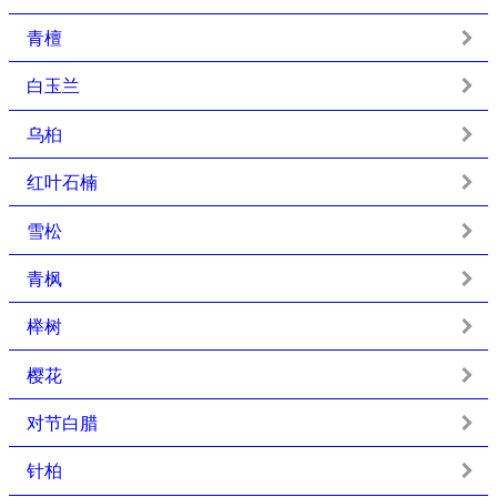
青檀
白玉兰
乌桕
红叶石楠
雪松
青枫
榉树
樱花
对节白腊
针柏