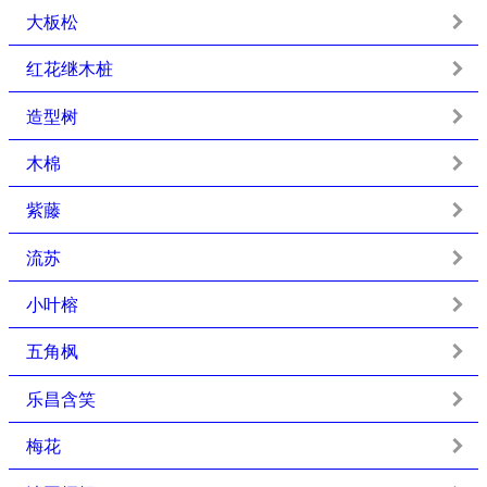
大板松
红花继木桩
造型树
木棉
紫藤
流苏
小叶榕
五角枫
乐昌含笑
梅花