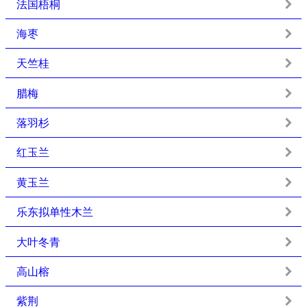
法国梧桐
海枣
天竺桂
腊梅
落羽杉
红玉兰
黄玉兰
乐东拟单性木兰
大叶冬青
高山榕
紫荆