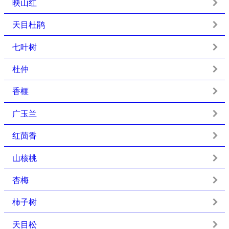
映山红
天目杜鹃
七叶树
杜仲
香榧
广玉兰
红茴香
山核桃
杏梅
柿子树
天目松