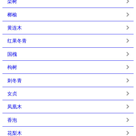
栾树
榔榆
黄连木
红果冬青
国槐
枸树
刺冬青
女贞
凤凰木
香泡
花梨木