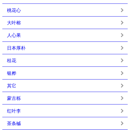
桃花心
大叶榕
人心果
日本厚朴
桂花
银桦
其它
蒙古栎
红叶李
茶条槭