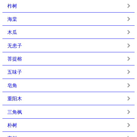
柞树
海棠
木瓜
无患子
菩提榕
五味子
皂角
重阳木
三角枫
朴树