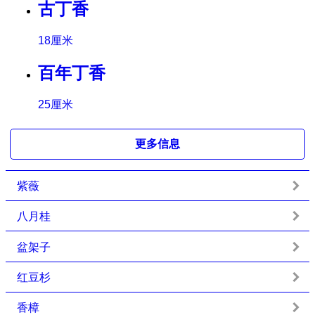
古丁香
18厘米
百年丁香
25厘米
更多信息
紫薇
八月桂
盆架子
红豆杉
香樟