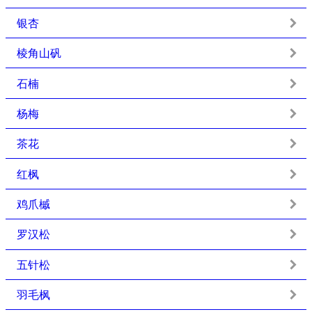
银杏
棱角山矾
石楠
杨梅
茶花
红枫
鸡爪槭
罗汉松
五针松
羽毛枫