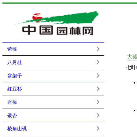
紫薇
大
八月桂
七叶
盆架子
红豆杉
香樟
银杏
棱角山矾