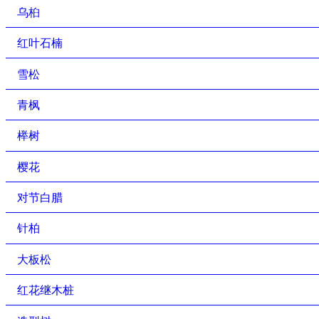
乌桕
红叶石楠
雪松
青枫
榉树
樱花
对节白腊
针柏
大板松
红花继木桩