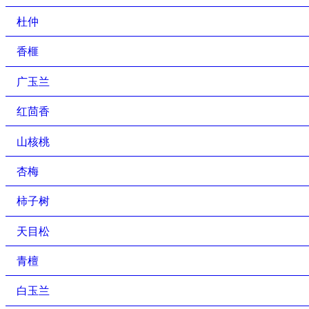
杜仲
香榧
广玉兰
红茴香
山核桃
杏梅
柿子树
天目松
青檀
白玉兰