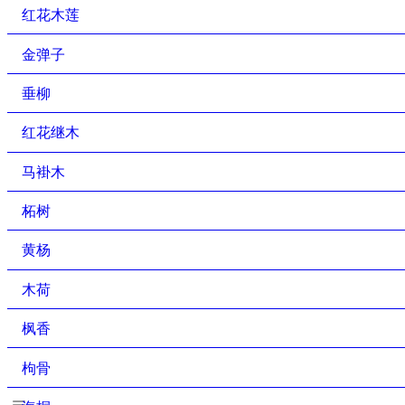
红花木莲
金弹子
垂柳
红花继木
马褂木
柘树
黄杨
木荷
枫香
枸骨