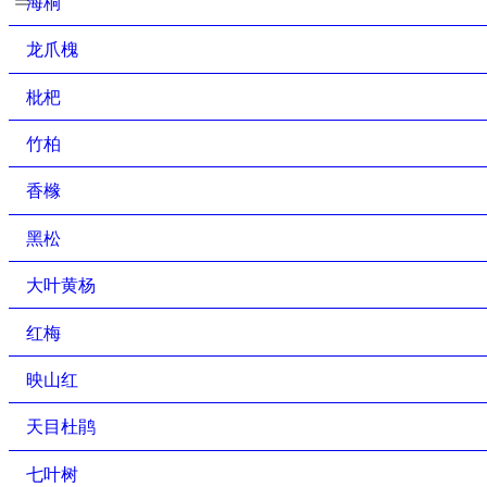
海桐
龙爪槐
枇杷
竹柏
香橼
黑松
大叶黄杨
红梅
映山红
天目杜鹃
七叶树