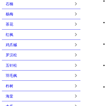
石楠
杨梅
茶花
红枫
鸡爪槭
罗汉松
五针松
羽毛枫
柞树
海棠