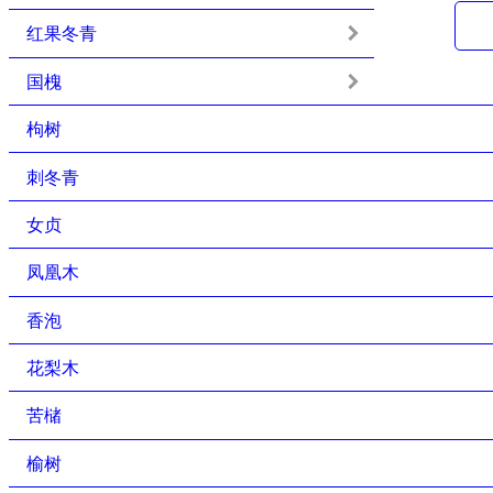
红果冬青
国槐
枸树
刺冬青
女贞
凤凰木
香泡
花梨木
苦槠
榆树