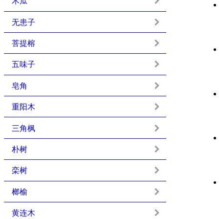
木瓜
无患子
菩提榕
五味子
皂角
重阳木
三角枫
朴树
栾树
榔榆
黄连木