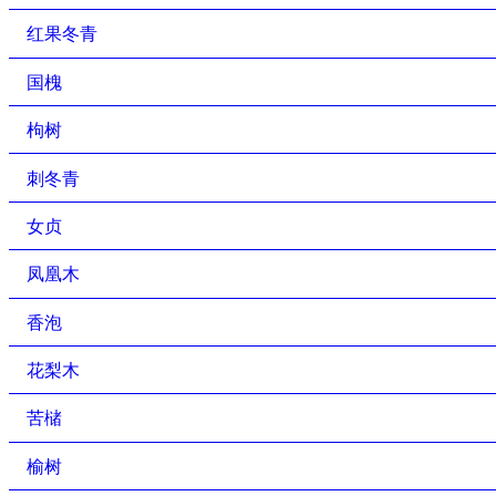
红果冬青
国槐
枸树
刺冬青
女贞
凤凰木
香泡
花梨木
苦槠
榆树