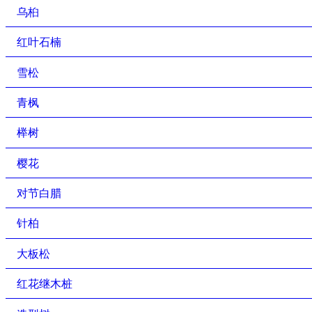
乌桕
红叶石楠
雪松
青枫
榉树
樱花
对节白腊
针柏
大板松
红花继木桩