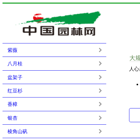
紫薇
大
八月桂
人心
盆架子
红豆杉
香樟
银杏
棱角山矾