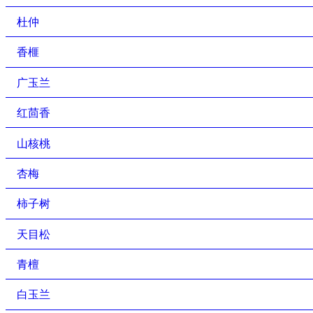
杜仲
香榧
广玉兰
红茴香
山核桃
杏梅
柿子树
天目松
青檀
白玉兰