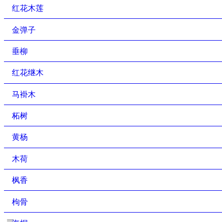
红花木莲
金弹子
垂柳
红花继木
马褂木
柘树
黄杨
木荷
枫香
枸骨