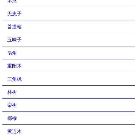
木瓜
无患子
菩提榕
五味子
皂角
重阳木
三角枫
朴树
栾树
榔榆
黄连木