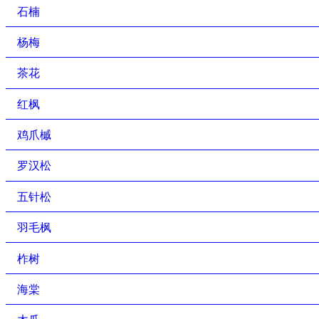
石楠
杨梅
茶花
红枫
鸡爪槭
罗汉松
五针松
羽毛枫
柞树
海棠