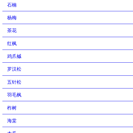
石楠
杨梅
茶花
红枫
鸡爪槭
罗汉松
五针松
羽毛枫
柞树
海棠