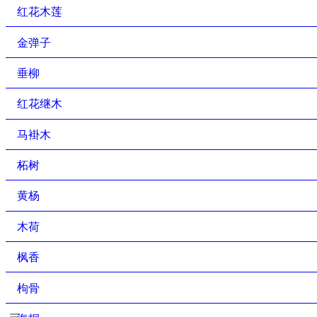
红花木莲
金弹子
垂柳
红花继木
马褂木
柘树
黄杨
木荷
枫香
枸骨