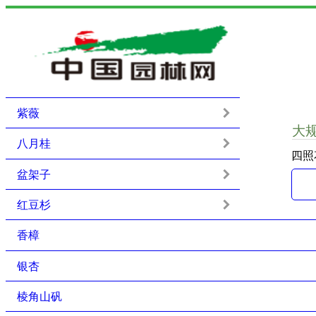
紫薇
大
八月桂
四照
盆架子
红豆杉
香樟
银杏
棱角山矾