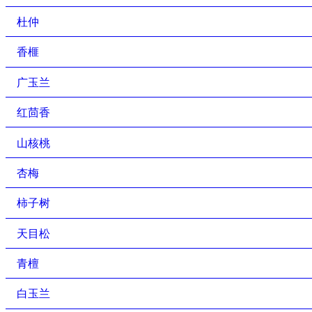
杜仲
香榧
广玉兰
红茴香
山核桃
杏梅
柿子树
天目松
青檀
白玉兰