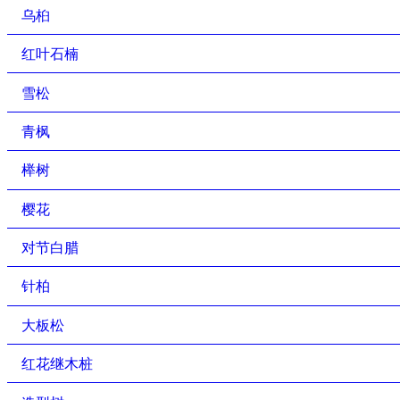
乌桕
红叶石楠
雪松
青枫
榉树
樱花
对节白腊
针柏
大板松
红花继木桩