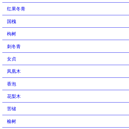
红果冬青
国槐
枸树
刺冬青
女贞
凤凰木
香泡
花梨木
苦槠
榆树