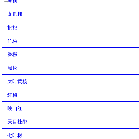
海桐
龙爪槐
枇杷
竹柏
香橼
黑松
大叶黄杨
红梅
映山红
天目杜鹃
七叶树