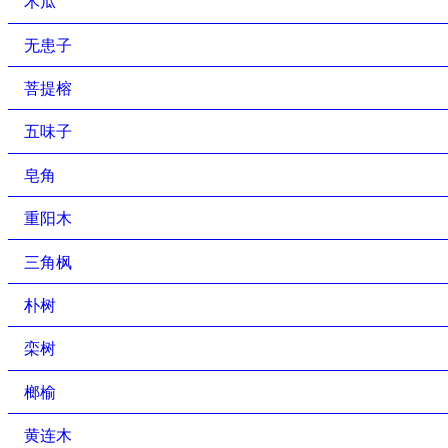
木瓜
无患子
菩提榕
五味子
皂角
重阳木
三角枫
朴树
栾树
榔榆
黄连木