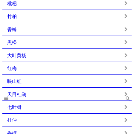
枇杷
竹柏
香橼
黑松
大叶黄杨
红梅
映山红
天目杜鹃
七叶树
杜仲
香榧