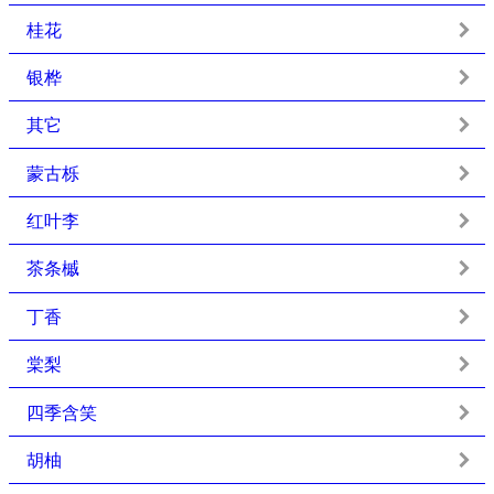
桂花
银桦
其它
蒙古栎
红叶李
茶条槭
丁香
棠梨
四季含笑
胡柚