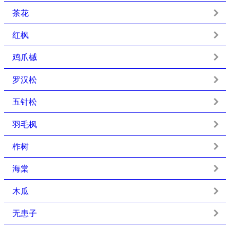
茶花
红枫
鸡爪槭
罗汉松
五针松
羽毛枫
柞树
海棠
木瓜
无患子