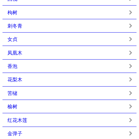
枸树
刺冬青
女贞
凤凰木
香泡
花梨木
苦槠
榆树
红花木莲
金弹子