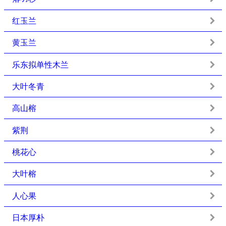
红玉兰
黄玉兰
乐东拟单性木兰
大叶冬青
高山榕
紫荆
桃花心
大叶榕
人心果
日本厚朴