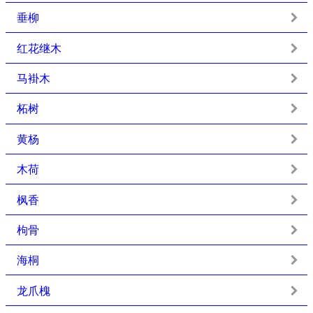
垂柳
红花继木
马褂木
柘树
黄杨
木荷
枫香
枸骨
海桐
龙爪槐