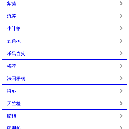
紫藤
流苏
小叶榕
五角枫
乐昌含笑
梅花
法国梧桐
海枣
天竺桂
腊梅
落羽杉