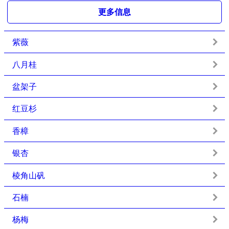
更多信息
紫薇
八月桂
盆架子
红豆杉
香樟
银杏
棱角山矾
石楠
杨梅