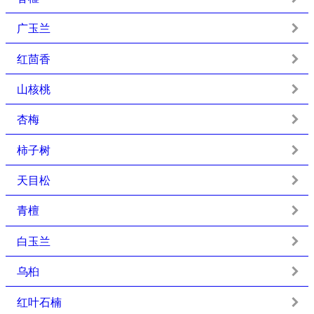
广玉兰
红茴香
山核桃
杏梅
柿子树
天目松
青檀
白玉兰
乌桕
红叶石楠