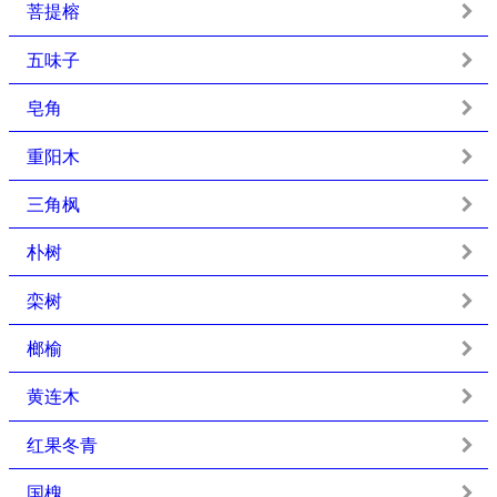
菩提榕
五味子
皂角
重阳木
三角枫
朴树
栾树
榔榆
黄连木
红果冬青
国槐