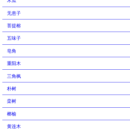
木瓜
无患子
菩提榕
五味子
皂角
重阳木
三角枫
朴树
栾树
榔榆
黄连木