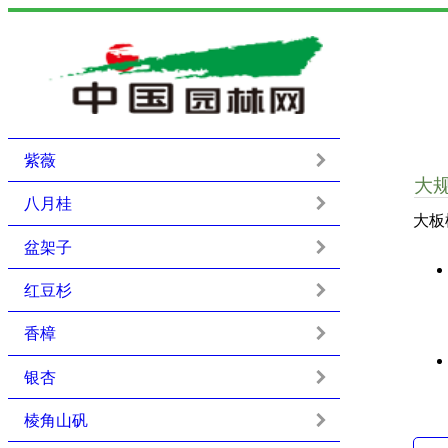
紫薇
大
八月桂
大板
盆架子
红豆杉
香樟
银杏
棱角山矾