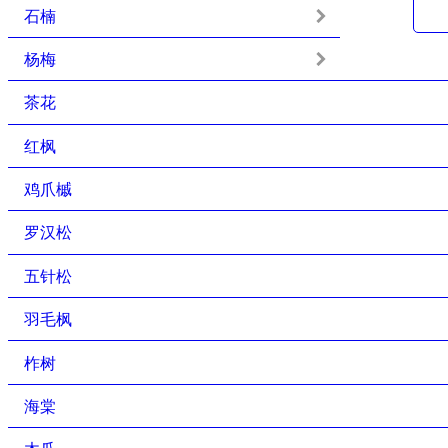
石楠
杨梅
茶花
红枫
鸡爪槭
罗汉松
五针松
羽毛枫
柞树
海棠