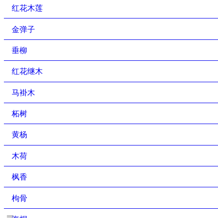
红花木莲
金弹子
垂柳
红花继木
马褂木
柘树
黄杨
木荷
枫香
枸骨