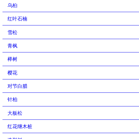
乌桕
红叶石楠
雪松
青枫
榉树
樱花
对节白腊
针柏
大板松
红花继木桩