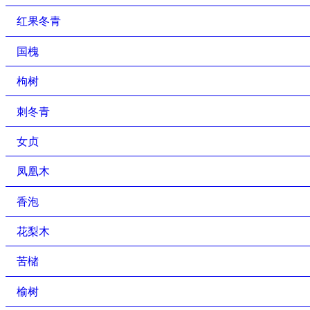
红果冬青
国槐
枸树
刺冬青
女贞
凤凰木
香泡
花梨木
苦槠
榆树