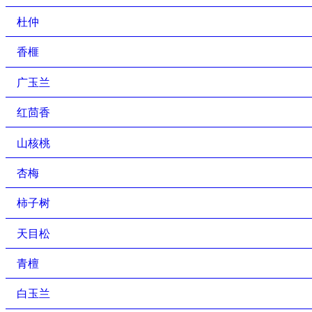
杜仲
香榧
广玉兰
红茴香
山核桃
杏梅
柿子树
天目松
青檀
白玉兰