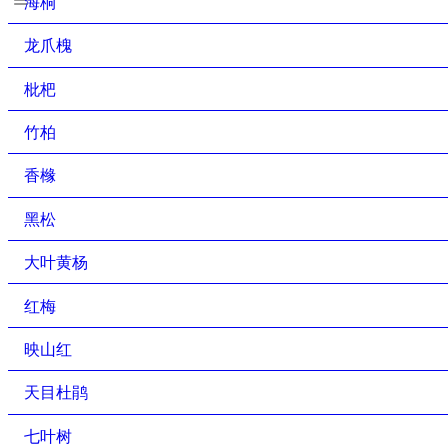
海桐
龙爪槐
枇杷
竹柏
香橼
黑松
大叶黄杨
红梅
映山红
天目杜鹃
七叶树