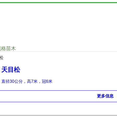
规格苗木
松
天目松
直径30公分，高7米，冠6米
更多信息