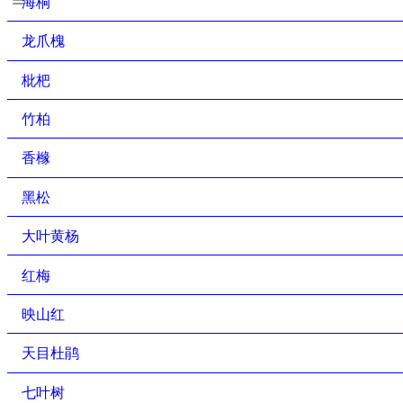
海桐
龙爪槐
枇杷
竹柏
香橼
黑松
大叶黄杨
红梅
映山红
天目杜鹃
七叶树