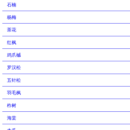
石楠
杨梅
茶花
红枫
鸡爪槭
罗汉松
五针松
羽毛枫
柞树
海棠