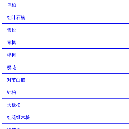
乌桕
红叶石楠
雪松
青枫
榉树
樱花
对节白腊
针柏
大板松
红花继木桩