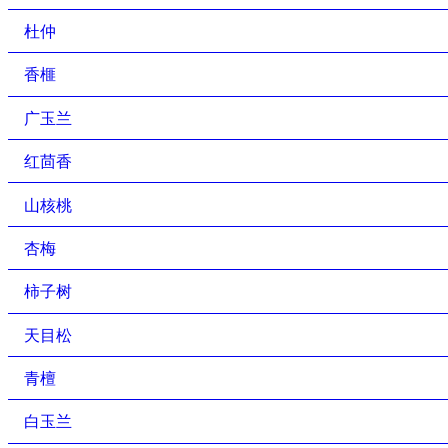
杜仲
香榧
广玉兰
红茴香
山核桃
杏梅
柿子树
天目松
青檀
白玉兰