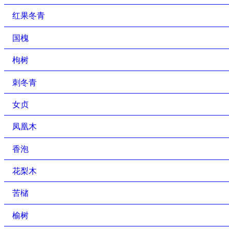
红果冬青
国槐
枸树
刺冬青
女贞
凤凰木
香泡
花梨木
苦槠
榆树