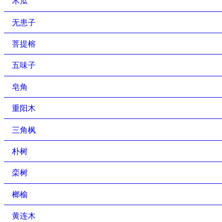
木瓜
无患子
菩提榕
五味子
皂角
重阳木
三角枫
朴树
栾树
榔榆
黄连木