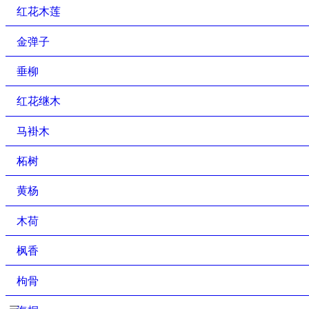
红花木莲
金弹子
垂柳
红花继木
马褂木
柘树
黄杨
木荷
枫香
枸骨