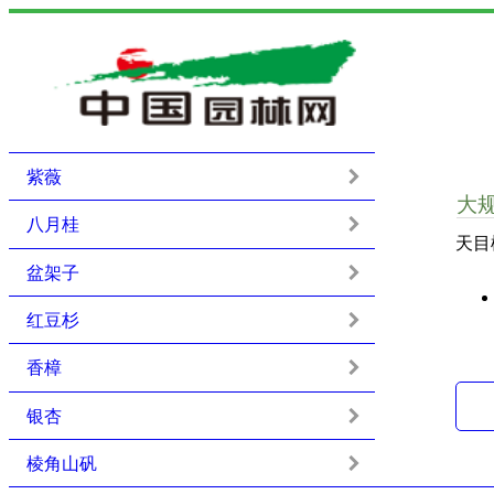
紫薇
大
八月桂
天目
盆架子
红豆杉
香樟
银杏
棱角山矾