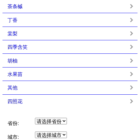
茶条槭
丁香
棠梨
四季含笑
胡柚
水果苗
其他
四照花
省份:
城市: