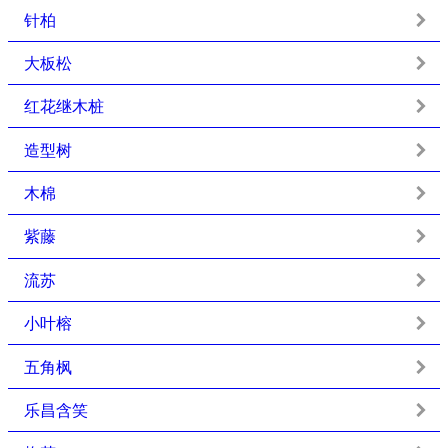
针柏
大板松
红花继木桩
造型树
木棉
紫藤
流苏
小叶榕
五角枫
乐昌含笑