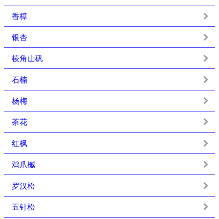
香樟
银杏
棱角山矾
石楠
杨梅
茶花
红枫
鸡爪槭
罗汉松
五针松