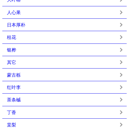
人心果
日本厚朴
桂花
银桦
其它
蒙古栎
红叶李
茶条槭
丁香
棠梨