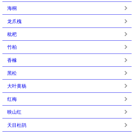
海桐
龙爪槐
枇杷
竹柏
香橼
黑松
大叶黄杨
红梅
映山红
天目杜鹃