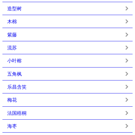
造型树
木棉
紫藤
流苏
小叶榕
五角枫
乐昌含笑
梅花
法国梧桐
海枣