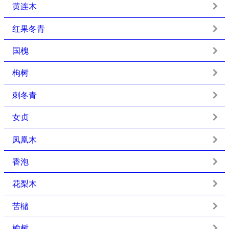
黄连木
红果冬青
国槐
枸树
刺冬青
女贞
凤凰木
香泡
花梨木
苦槠
榆树