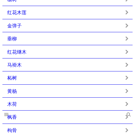
红花木莲
金弹子
垂柳
红花继木
马褂木
柘树
黄杨
木荷
枫香
枸骨