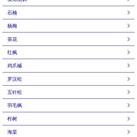
石楠
杨梅
茶花
红枫
鸡爪槭
罗汉松
五针松
羽毛枫
柞树
海棠