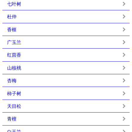
七叶树
杜仲
香榧
广玉兰
红茴香
山核桃
杏梅
柿子树
天目松
青檀
白玉兰