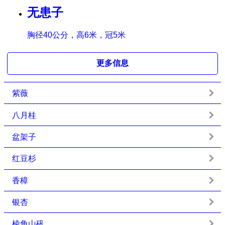
无患子
胸径40公分，高6米，冠5米
更多信息
紫薇
八月桂
盆架子
红豆杉
香樟
银杏
棱角山矾