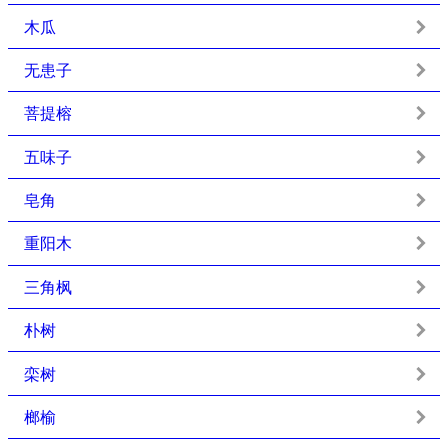
木瓜
无患子
菩提榕
五味子
皂角
重阳木
三角枫
朴树
栾树
榔榆