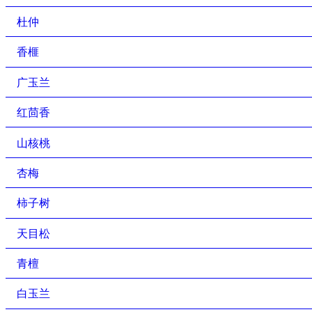
杜仲
香榧
广玉兰
红茴香
山核桃
杏梅
柿子树
天目松
青檀
白玉兰