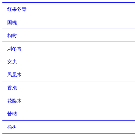
红果冬青
国槐
枸树
刺冬青
女贞
凤凰木
香泡
花梨木
苦槠
榆树