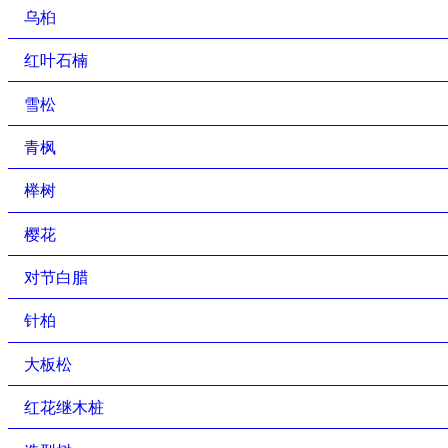
乌桕
红叶石楠
雪松
青枫
榉树
樱花
对节白腊
针柏
大板松
红花继木桩