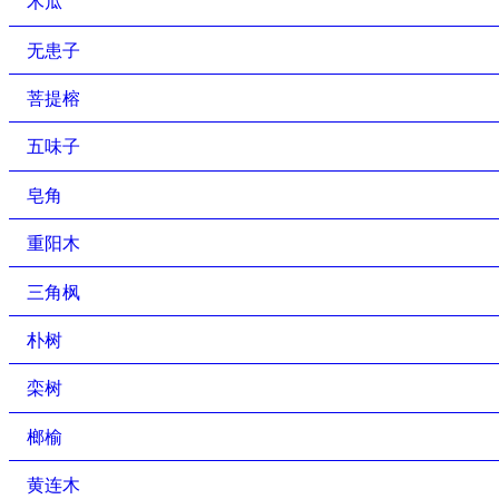
木瓜
无患子
菩提榕
五味子
皂角
重阳木
三角枫
朴树
栾树
榔榆
黄连木