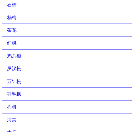
石楠
杨梅
茶花
红枫
鸡爪槭
罗汉松
五针松
羽毛枫
柞树
海棠