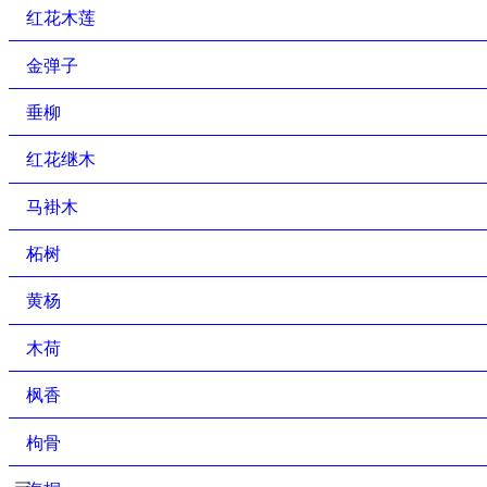
红花木莲
金弹子
垂柳
红花继木
马褂木
柘树
黄杨
木荷
枫香
枸骨