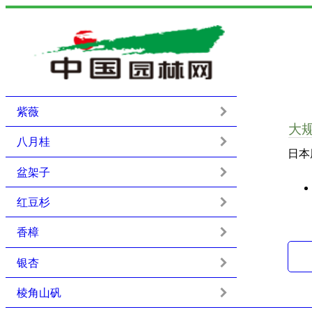
紫薇
大
八月桂
日本
盆架子
红豆杉
香樟
银杏
棱角山矾