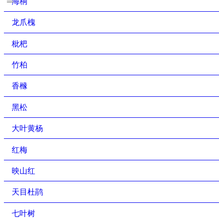
海桐
龙爪槐
枇杷
竹柏
香橼
黑松
大叶黄杨
红梅
映山红
天目杜鹃
七叶树