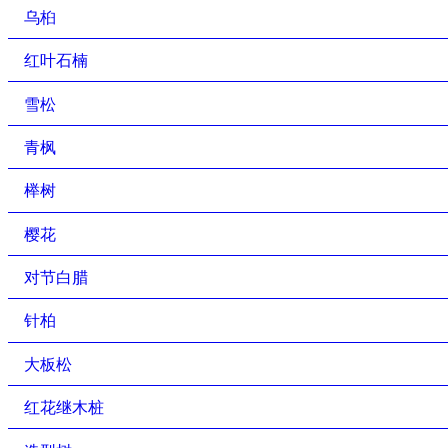
乌桕
红叶石楠
雪松
青枫
榉树
樱花
对节白腊
针柏
大板松
红花继木桩