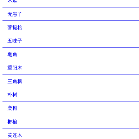
木瓜
无患子
菩提榕
五味子
皂角
重阳木
三角枫
朴树
栾树
榔榆
黄连木