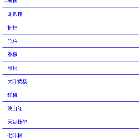
海桐
龙爪槐
枇杷
竹柏
香橼
黑松
大叶黄杨
红梅
映山红
天目杜鹃
七叶树