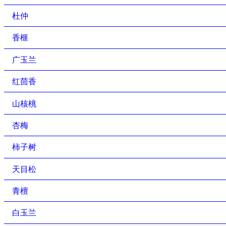
杜仲
香榧
广玉兰
红茴香
山核桃
杏梅
柿子树
天目松
青檀
白玉兰