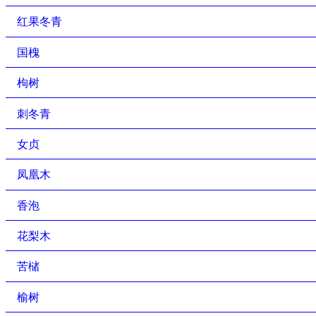
红果冬青
国槐
枸树
刺冬青
女贞
凤凰木
香泡
花梨木
苦槠
榆树