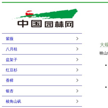
紫薇
大
八月桂
映山
盆架子
红豆杉
香樟
银杏
棱角山矾