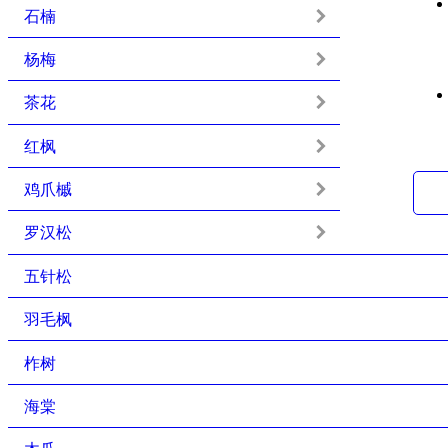
石楠
杨梅
茶花
红枫
鸡爪槭
罗汉松
五针松
羽毛枫
柞树
海棠