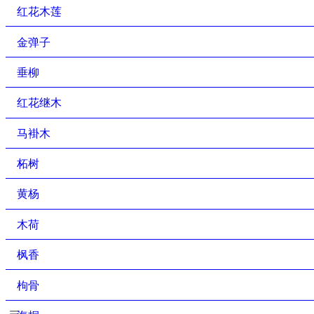
红花木莲
金弹子
垂柳
红花继木
马褂木
柘树
黄杨
木荷
枫香
枸骨