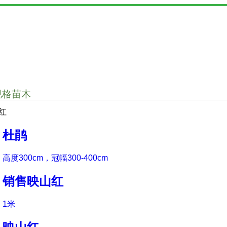
规格苗木
红
杜鹃
高度300cm，冠幅300-400cm
销售映山红
1米