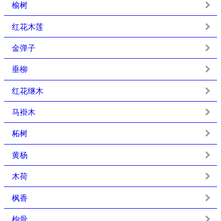
榆树
红花木莲
金弹子
垂柳
红花继木
马褂木
柘树
黄杨
木荷
枫香
枸骨