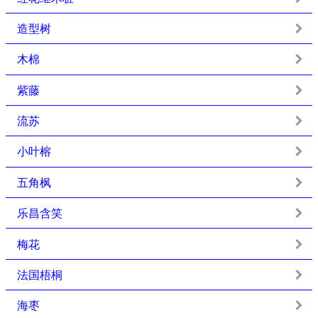
造型树
木棉
紫藤
流苏
小叶榕
五角枫
乐昌含笑
梅花
法国梧桐
海枣