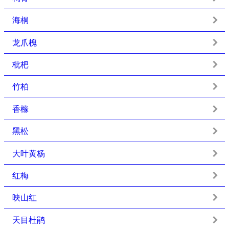
海桐
龙爪槐
枇杷
竹柏
香橼
黑松
大叶黄杨
红梅
映山红
天目杜鹃