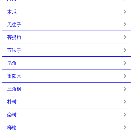
木瓜
无患子
菩提榕
五味子
皂角
重阳木
三角枫
朴树
栾树
榔榆