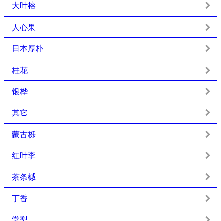
大叶榕
人心果
日本厚朴
桂花
银桦
其它
蒙古栎
红叶李
茶条槭
丁香
棠梨