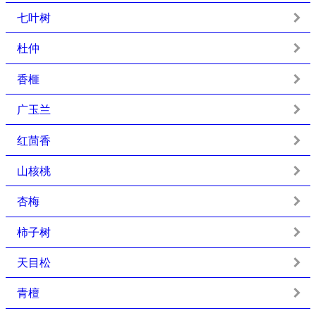
七叶树
杜仲
香榧
广玉兰
红茴香
山核桃
杏梅
柿子树
天目松
青檀