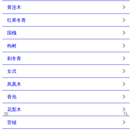
黄连木
红果冬青
国槐
枸树
刺冬青
女贞
凤凰木
香泡
花梨木
苦槠