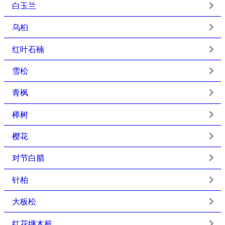
白玉兰
乌桕
红叶石楠
雪松
青枫
榉树
樱花
对节白腊
针柏
大板松
红花继木桩