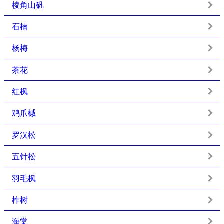
棱角山矾
石楠
杨梅
茶花
红枫
鸡爪槭
罗汉松
五针松
羽毛枫
柞树
海棠