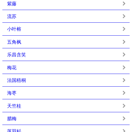
紫藤
流苏
小叶榕
五角枫
乐昌含笑
梅花
法国梧桐
海枣
天竺桂
腊梅
落羽杉