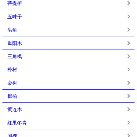
菩提榕
五味子
皂角
重阳木
三角枫
朴树
栾树
榔榆
黄连木
红果冬青
国槐