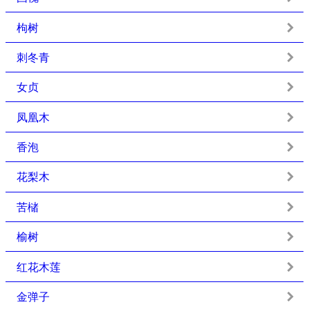
枸树
刺冬青
女贞
凤凰木
香泡
花梨木
苦槠
榆树
红花木莲
金弹子