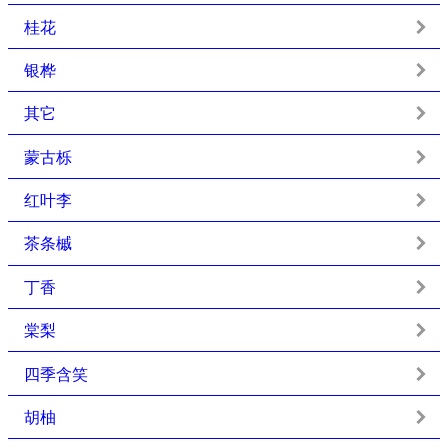
桂花
银桦
其它
蒙古栎
红叶李
茶条槭
丁香
棠梨
四季含笑
胡柚