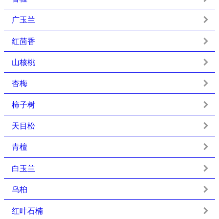
广玉兰
红茴香
山核桃
杏梅
柿子树
天目松
青檀
白玉兰
乌桕
红叶石楠