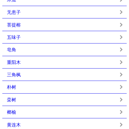
无患子
菩提榕
五味子
皂角
重阳木
三角枫
朴树
栾树
榔榆
黄连木