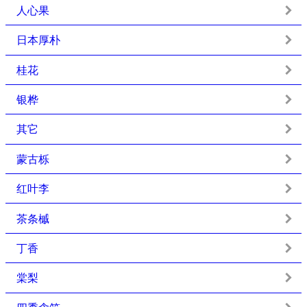
人心果
日本厚朴
桂花
银桦
其它
蒙古栎
红叶李
茶条槭
丁香
棠梨