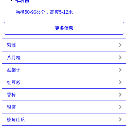
胸径50-90公分，高度5-12米
更多信息
紫薇
八月桂
盆架子
红豆杉
香樟
银杏
棱角山矾