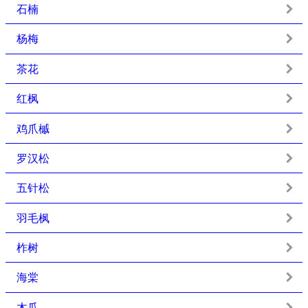
石楠
杨梅
茶花
红枫
鸡爪槭
罗汉松
五针松
羽毛枫
柞树
海棠
木瓜