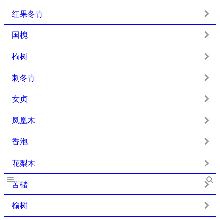
红果冬青
国槐
枸树
刺冬青
女贞
凤凰木
香泡
花梨木
苦槠
榆树