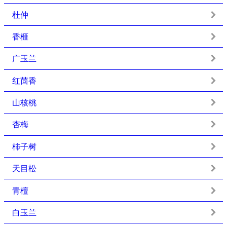
杜仲
香榧
广玉兰
红茴香
山核桃
杏梅
柿子树
天目松
青檀
白玉兰