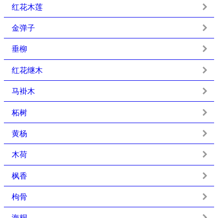
红花木莲
金弹子
垂柳
红花继木
马褂木
柘树
黄杨
木荷
枫香
枸骨
海桐