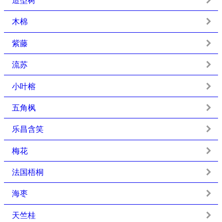
造型树
木棉
紫藤
流苏
小叶榕
五角枫
乐昌含笑
梅花
法国梧桐
海枣
天竺桂