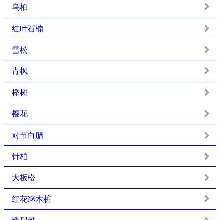
乌桕
红叶石楠
雪松
青枫
榉树
樱花
对节白腊
针柏
大板松
红花继木桩