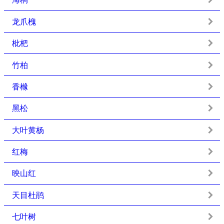
龙爪槐
枇杷
竹柏
香橼
黑松
大叶黄杨
红梅
映山红
天目杜鹃
七叶树