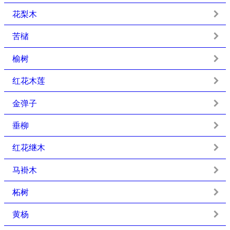
花梨木
苦槠
榆树
红花木莲
金弹子
垂柳
红花继木
马褂木
柘树
黄杨