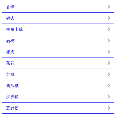
香樟
银杏
棱角山矾
石楠
杨梅
茶花
红枫
鸡爪槭
罗汉松
五针松