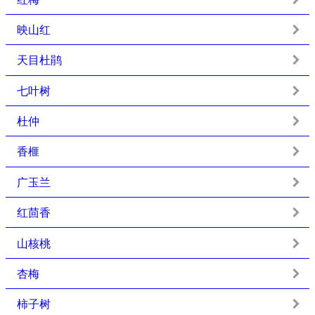
映山红
天目杜鹃
七叶树
杜仲
香榧
广玉兰
红茴香
山核桃
杏梅
柿子树