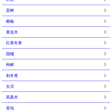
栾树
榔榆
黄连木
红果冬青
国槐
枸树
刺冬青
女贞
凤凰木
香泡