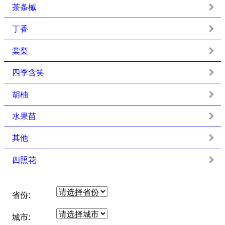
茶条槭
丁香
棠梨
四季含笑
胡柚
水果苗
其他
四照花
省份:
城市: