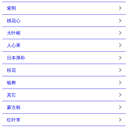
紫荆
桃花心
大叶榕
人心果
日本厚朴
桂花
银桦
其它
蒙古栎
红叶李