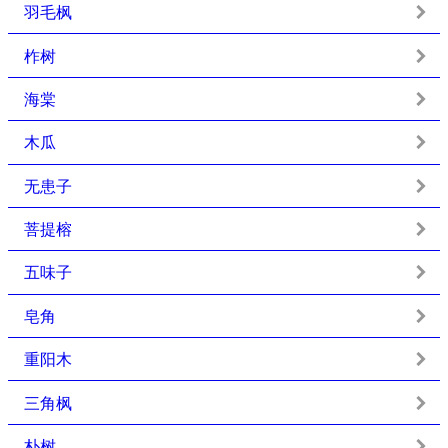
羽毛枫
柞树
海棠
木瓜
无患子
菩提榕
五味子
皂角
重阳木
三角枫
朴树