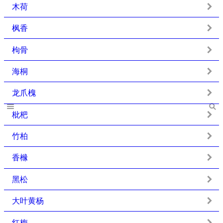
木荷
枫香
枸骨
海桐
龙爪槐
枇杷
竹柏
香橼
黑松
大叶黄杨
红梅