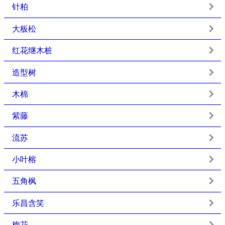
针柏
大板松
红花继木桩
造型树
木棉
紫藤
流苏
小叶榕
五角枫
乐昌含笑
梅花