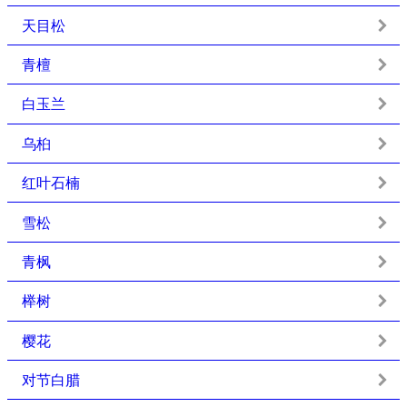
天目松
青檀
白玉兰
乌桕
红叶石楠
雪松
青枫
榉树
樱花
对节白腊