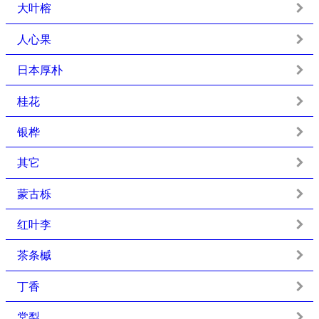
大叶榕
人心果
日本厚朴
桂花
银桦
其它
蒙古栎
红叶李
茶条槭
丁香
棠梨