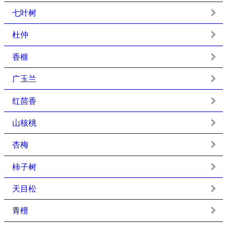
七叶树
杜仲
香榧
广玉兰
红茴香
山核桃
杏梅
柿子树
天目松
青檀