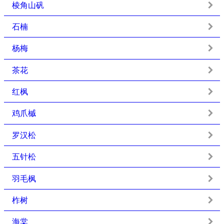
棱角山矾
石楠
杨梅
茶花
红枫
鸡爪槭
罗汉松
五针松
羽毛枫
柞树
海棠