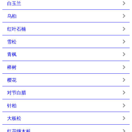
白玉兰
乌桕
红叶石楠
雪松
青枫
榉树
樱花
对节白腊
针柏
大板松
红花继木桩