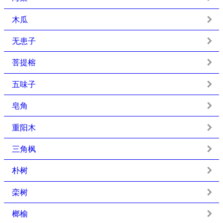
木瓜
无患子
菩提榕
五味子
皂角
重阳木
三角枫
朴树
栾树
榔榆