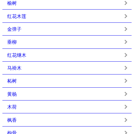
榆树
红花木莲
金弹子
垂柳
红花继木
马褂木
柘树
黄杨
木荷
枫香
枸骨