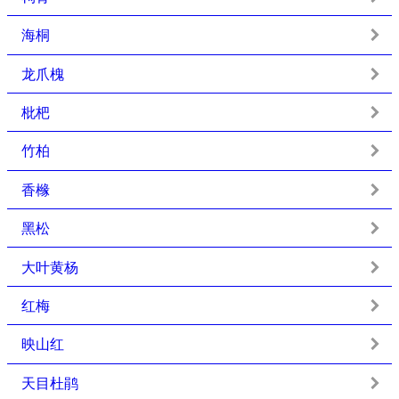
海桐
龙爪槐
枇杷
竹柏
香橼
黑松
大叶黄杨
红梅
映山红
天目杜鹃