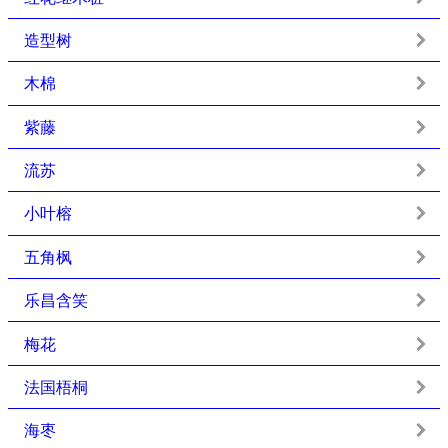
造型树
木棉
紫藤
流苏
小叶榕
五角枫
乐昌含笑
梅花
法国梧桐
海枣