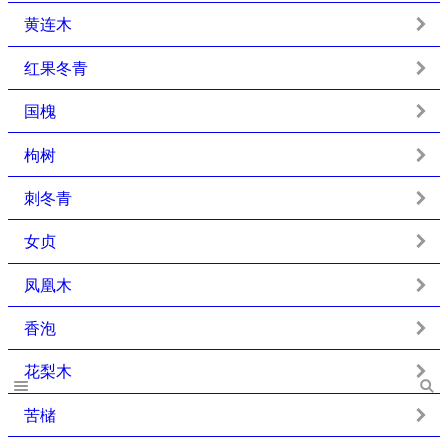
黄连木
红果冬青
国槐
枸树
刺冬青
女贞
凤凰木
香泡
花梨木
苦槠