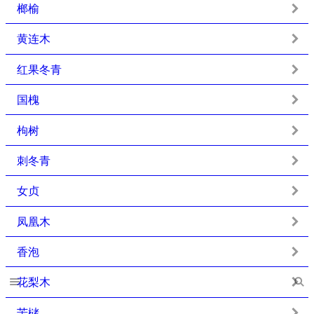
榔榆
黄连木
红果冬青
国槐
枸树
刺冬青
女贞
凤凰木
香泡
花梨木
苦槠