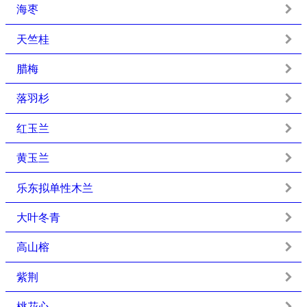
海枣
天竺桂
腊梅
落羽杉
红玉兰
黄玉兰
乐东拟单性木兰
大叶冬青
高山榕
紫荆
桃花心