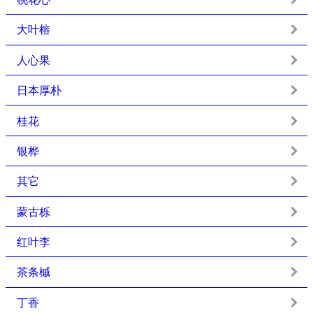
大叶榕
人心果
日本厚朴
桂花
银桦
其它
蒙古栎
红叶李
茶条槭
丁香