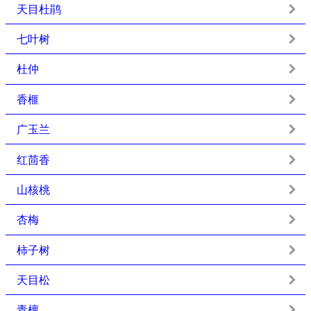
天目杜鹃
七叶树
杜仲
香榧
广玉兰
红茴香
山核桃
杏梅
柿子树
天目松
青檀