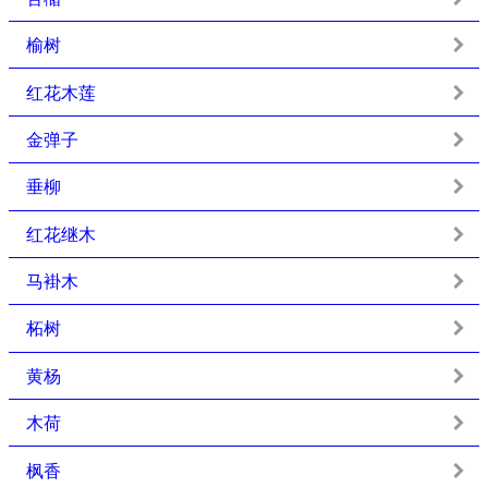
榆树
红花木莲
金弹子
垂柳
红花继木
马褂木
柘树
黄杨
木荷
枫香