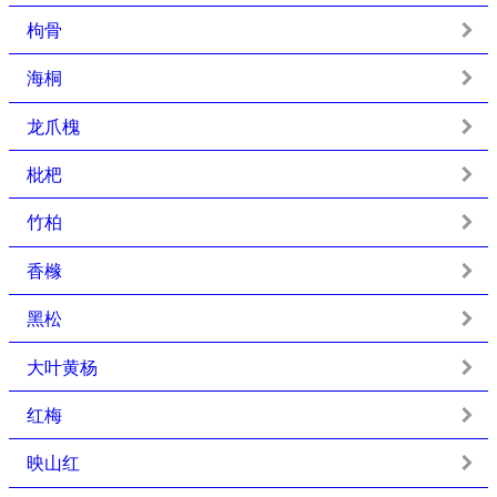
枸骨
海桐
龙爪槐
枇杷
竹柏
香橼
黑松
大叶黄杨
红梅
映山红