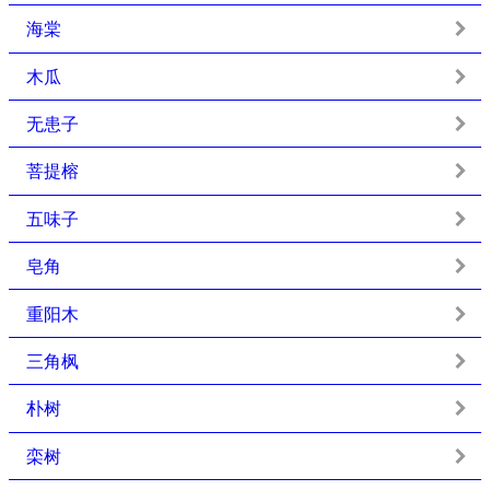
海棠
木瓜
无患子
菩提榕
五味子
皂角
重阳木
三角枫
朴树
栾树