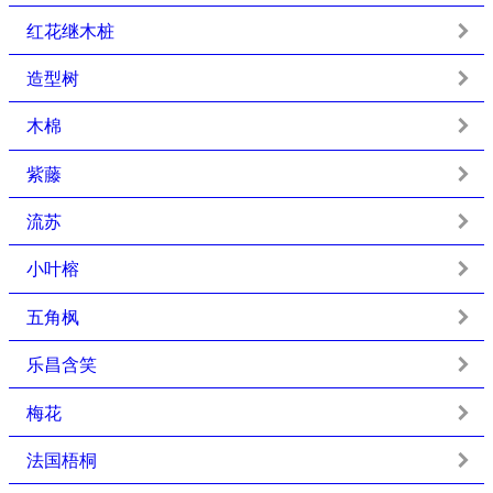
红花继木桩
造型树
木棉
紫藤
流苏
小叶榕
五角枫
乐昌含笑
梅花
法国梧桐