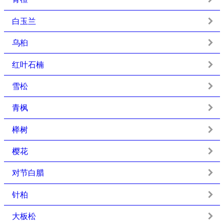
白玉兰
乌桕
红叶石楠
雪松
青枫
榉树
樱花
对节白腊
针柏
大板松