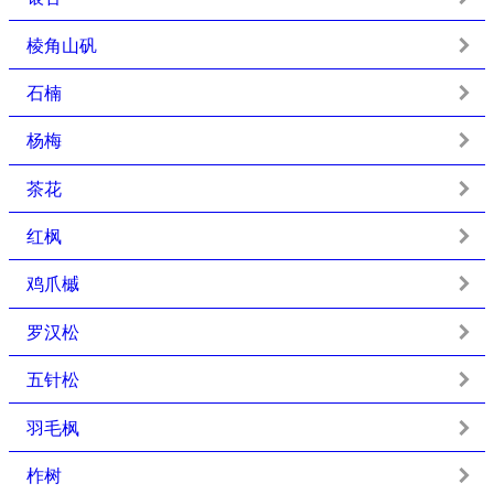
棱角山矾
石楠
杨梅
茶花
红枫
鸡爪槭
罗汉松
五针松
羽毛枫
柞树